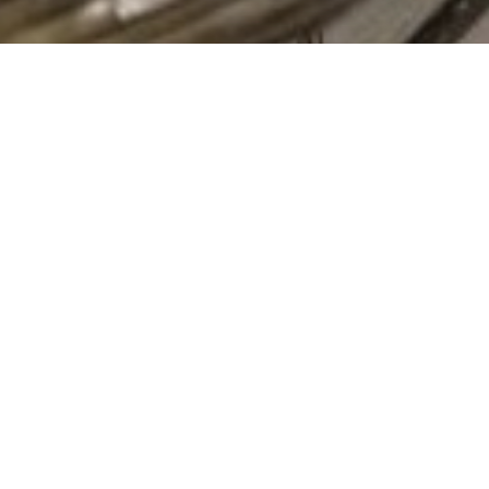
Transmettre notre passion
Nos cours de cuisine sont pensés comme
des moments de partage authentique.
Dans une ambiance décontractée mais
exigeante, vous découvrez les techniques,
les astuces et la philosophie qui animent
notre cuisine au quotidien.
Apprendre par la
pratique
Vous cuisinez réellement : de la
préparation des ingrédients au