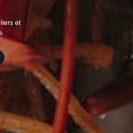
liers et
e.