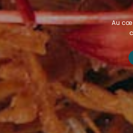
Au cœur
c