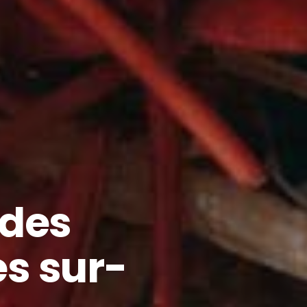
 des
es sur-