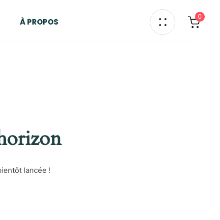
0
À PROPOS
’horizon
ientôt lancée !