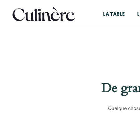
Skip
Skip
links
to
LA TABLE
L
primary
navigation
Skip
to
content
De gran
Quelque chose 