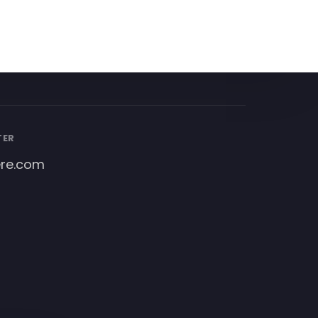
TER
ere.com