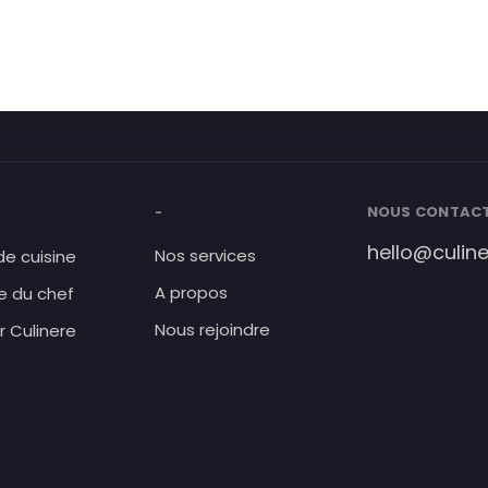
NOUS CONTAC
-
hello@culin
Nos services
de cuisine
A propos
e du chef
Nous rejoindre
r Culinere